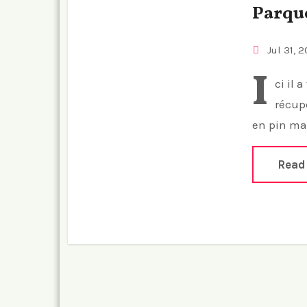
Parque
Jul 31, 2
I
ci il 
récup
en pin mas
Read