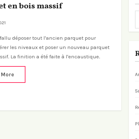
t en bois massif
021
a fallu déposer tout l'ancien parquet pour
érer les niveaux et poser un nouveau parquet
R
sif. La finition a été faite à l'encaustique.
 More
A
S
R
P