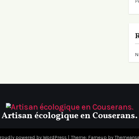
P
N
Artisan écologique en Couserans.
roudly powered by WordPress
|
Theme: Fameup by
Themeansa