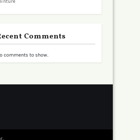
einture
Recent Comments
o comments to show.
r
.